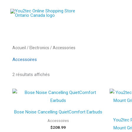
Aller
au
contenu
Trié
Accueil
/
Electronics
/ Accessories
par
prix
décroissant
Accessoires
2 résultats affichés
Quantity
Bose Noise Cancelling QuietComfort Earbuds
You2tec 
Accessoires
$
208.99
Mount Gri