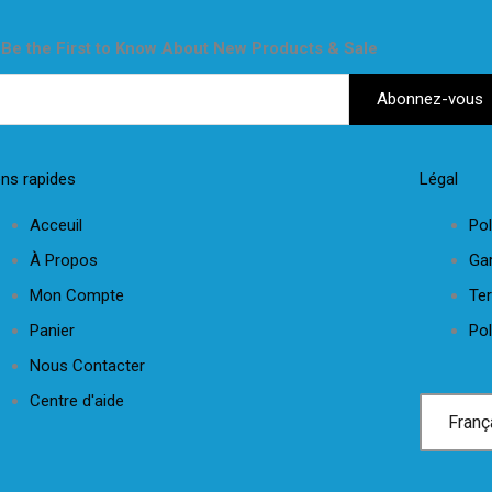
Be the First to Know About New Products & Sale
ens rapides
Légal
Acceuil
Pol
À Propos
Gar
Mon Compte
Te
Panier
Pol
Nous Contacter
Centre d'aide
Franç