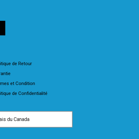
itique de Retour
antie
rmes et Condition
itique de Confidentialité
ais du Canada