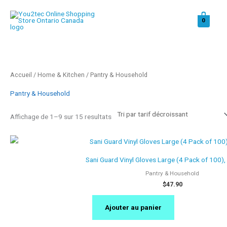
Aller
au
0
contenu
Trié
Accueil
/
Home & Kitchen
/ Pantry & Household
par
prix
décroissant
Pantry & Household
Affichage de 1–9 sur 15 resultats
Sani Guard Vinyl Gloves Large (4 Pack of 100)
Pantry & Household
$
47.90
Ajouter au panier