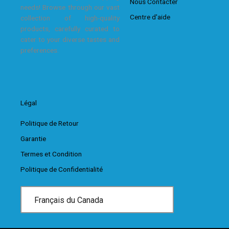
Nous Contacter
needs! Browse through our vast
Centre d'aide
collection of high-quality
products, carefully curated to
cater to your diverse tastes and
preferences.
Légal
Politique de Retour
Garantie
Termes et Condition
Politique de Confidentialité
Français du Canada