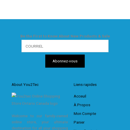
Be the First to Know About New Products & Sale
About You2Tec
Liens rapides
Acceuil
À Propos
Mon Compte
Welcome to our family-owned
online store, your ultimate
Panier
destination for all your shopping