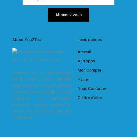
About You2Tec
Liens rapides
Acceuil
À Propos
Mon Compte
Welcome to our family-owned
online store, your ultimate
Panier
destination for all your shopping
Nous Contacter
needs! Browse through our vast
Centre d'aide
collection of high-quality
products, carefully curated to
cater to your diverse tastes and
preferences.