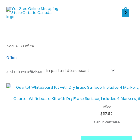
Aller
au
0
contenu
Trié
Accueil
/ Office
par
prix
décroissant
Office
4 résultats affichés
Quartet Whiteboard Kit with Dry Erase Surface, Includes 4 Markers, 
Office
$
57.50
3 en inventaire