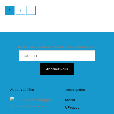
1
2
→
Be the First to Know About New Products & Sale
About You2Tec
Liens rapides
Acceuil
À Propos