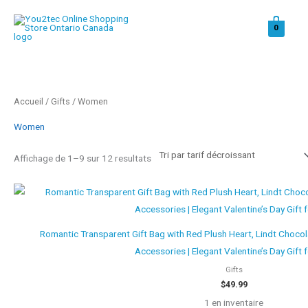
Aller
au
0
contenu
Trié
Accueil
/
Gifts
/ Women
par
prix
décroissant
Women
Affichage de 1–9 sur 12 resultats
Romantic Transparent Gift Bag with Red Plush Heart, Lindt Chocol
Accessories | Elegant Valentine’s Day Gift 
Gifts
$
49.99
1 en inventaire